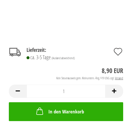
Auf
Lieferzeit:
ca. 3-5 Tage
(Ausland abweichend)
de
8,90 EUR
Mer
Kein Steuerausweis gem. Kleinuntern.-Reg. §19 UStG zzgl.
Versand
In den Warenkorb